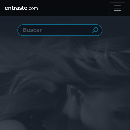
entraste
.com